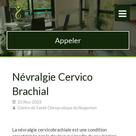
Appeler
Névralgie Cervico
Brachial
21 Nov 2023
Centre de Santé Chiropratique du Nogentais
La névralgie cervicobrachiale est une condition