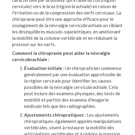
caractérisée par la douleur qui irradie du cou (région
cervicale) vers le bras (région brachiale) en raison de
l'irritation ou de la compression des nerfs cervicaux. La
chiropraxie peut être une approche efficace pour le
soulagement de la névralgie cervicobrachiale en ciblant
les déséquilibres musculo-squelettiques, en améliorant
la mobilité de la colonne vertébrale et en réduisant la
pression sur les nerfs.
Comment la chiropraxie peut aider la névralgie
cervicobrachiale :
Évaluation initiale :
Un chiropraticien commence
généralement par une évaluation approfondie de
la région cervicale pour identifier les causes
possibles de la névralgie cervicobrachiale. Cela
peut inclure des examens physiques, des tests de
mobilité et parfois des examens d'imagerie
médicale tels que des radiographies.
Ajustements chiropratiques :
Les ajustements
chiropratiques, également appelés manipulations
vertébrales, visent à restaurer la mobilité des
articulations vertébrales et à réduire la pression