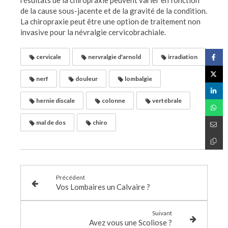
résultats de la chiropraxie peuvent varier en fonction
de la cause sous-jacente et de la gravité de la condition.
La chiropraxie peut être une option de traitement non
invasive pour la névralgie cervicobrachiale.
cervicale
nervralgie d'arnold
irradiation
nerf
douleur
lombalgie
hernie discale
colonne
vertébrale
mal de dos
chiro
Précédent
Vos Lombaires un Calvaire ?
Suivant
Avez vous une Scoliose ?